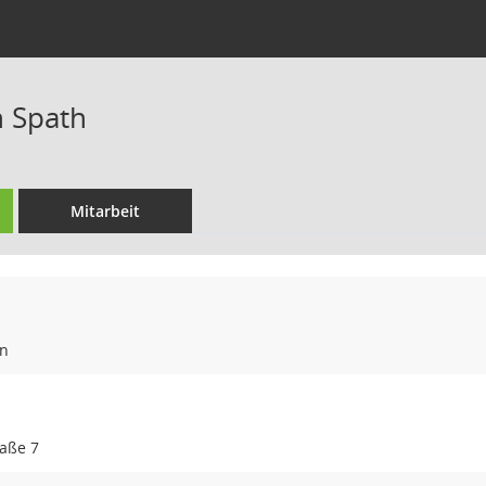
n Spath
Mitarbeit
in
aße 7