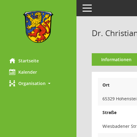
Toggle navigation
Dr. Christia
Informationen
Startseite
Kalender
Organisation
Ort
65329 Hohenste
Straße
Wiesbadener Str