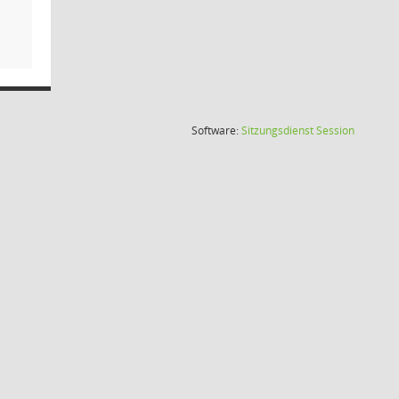
(Wird in
Software:
Sitzungsdienst
Session