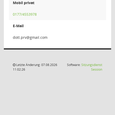
Mobil privat
0177/4553978
E-Mail
vrp.
Letzte Änderung: 07.08.2026
Software:
Sitzungsdienst
(Wird in
11:02:26
Session