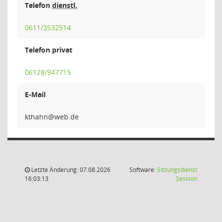
Telefon
dienstl.
0611/3532514
Telefon privat
06128/947715
E-Mail
nha
Letzte Änderung: 07.08.2026
Software:
Sitzungsdienst
(Wird in
16:03:13
Session