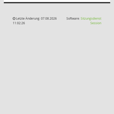
Letzte Änderung: 07.08.2026
Software:
Sitzungsdienst
(Wird in
11:02:26
Session