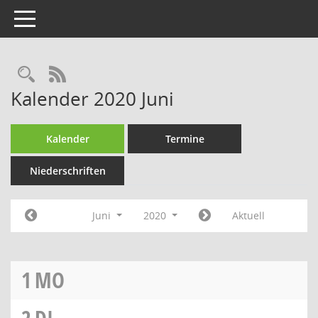
Toggle navigation
Rechercheauswahl
RSS-Feed
Kalender 2020 Juni
Kalender
Termine
Niederschriften
Juni
2020
Aktuell
1
MO