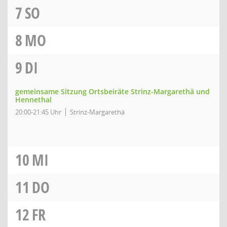
7
SO
8
MO
9
DI
gemeinsame Sitzung Ortsbeiräte Strinz-Margarethä und
Hennethal
20:00-21:45 Uhr
Strinz-Margarethä
10
MI
11
DO
12
FR