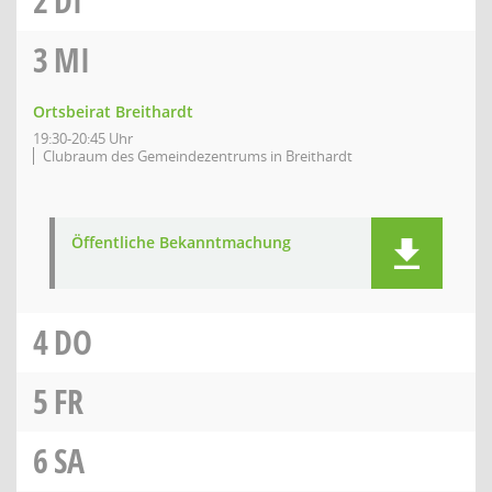
2
DI
3
MI
Ortsbeirat Breithardt
19:30-20:45 Uhr
Clubraum des Gemeindezentrums in Breithardt
Öffentliche Bekanntmachung
4
DO
5
FR
6
SA