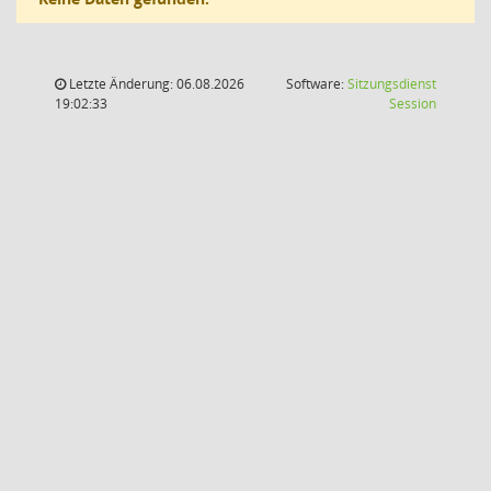
Letzte Änderung: 06.08.2026
Software:
Sitzungsdienst
(Wird in
19:02:33
Session