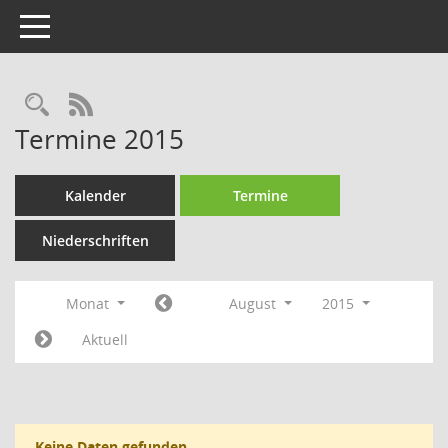
Toggle navigation
Rechercheauswahl
RSS-Feed
Termine 2015
Kalender
Termine
Niederschriften
Monat
August
2015
Aktuell
Keine Daten gefunden.