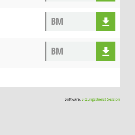
BM
BM
(Wird in
Software:
Sitzungsdienst
Session