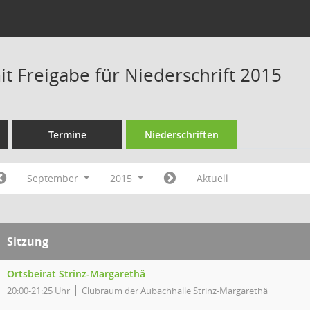
t Freigabe für Niederschrift 2015
Termine
Niederschriften
September
2015
Aktuell
Sitzung
Ortsbeirat Strinz-Margarethä
20:00-21:25 Uhr
Clubraum der Aubachhalle Strinz-Margarethä