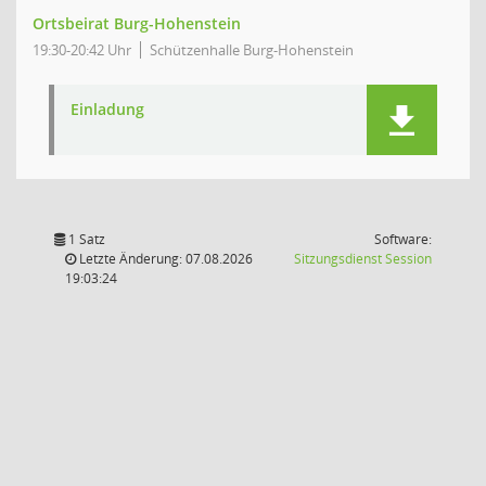
Ortsbeirat Burg-Hohenstein
19:30-20:42 Uhr
Schützenhalle Burg-Hohenstein
Einladung
1 Satz
Software:
(Wird in
Letzte Änderung: 07.08.2026
Sitzungsdienst
Session
19:03:24