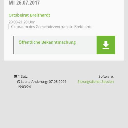
MI
26.07.2017
Ortsbeirat Breithardt
20:00-21:20 Uhr
Clubraum des Gemeindezentrums in Breithardt
Öffentliche Bekanntmachung
1 Satz
Software:
(Wird in
Letzte Änderung: 07.08.2026
Sitzungsdienst
Session
19:03:24