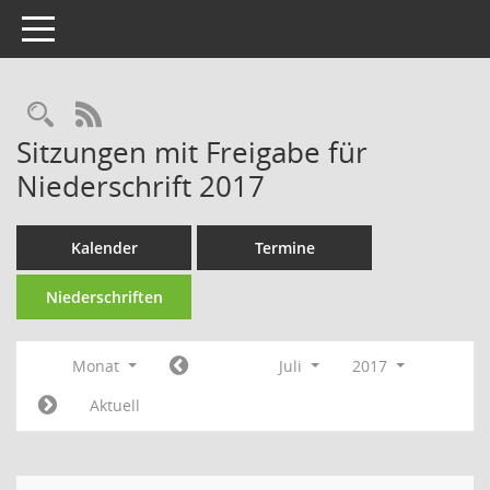
Toggle navigation
Rechercheauswahl
RSS-Feed
Sitzungen mit Freigabe für
Niederschrift 2017
Kalender
Termine
Niederschriften
Monat
Juli
2017
Aktuell