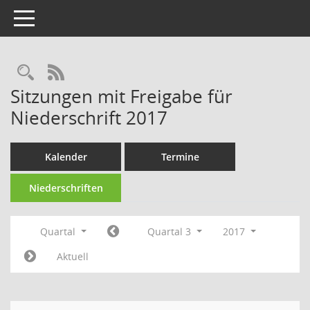
Toggle navigation
Rechercheauswahl
RSS-Feed
Sitzungen mit Freigabe für
Niederschrift 2017
Kalender
Termine
Niederschriften
Quartal
Quartal 3
2017
Aktuell