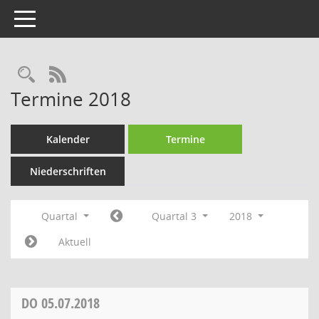
Toggle navigation
Rechercheauswahl
RSS-Feed
Termine 2018
Kalender
Termine
Niederschriften
Quartal
Quartal 3
2018
Aktuell
DO
05.07.2018