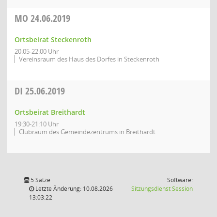
MO
24.06.2019
Ortsbeirat Steckenroth
20:05-22:00 Uhr
Vereinsraum des Haus des Dorfes in Steckenroth
DI
25.06.2019
Ortsbeirat Breithardt
19:30-21:10 Uhr
Clubraum des Gemeindezentrums in Breithardt
5 Sätze
Software:
(Wird in
Letzte Änderung: 10.08.2026
Sitzungsdienst
Session
13:03:22