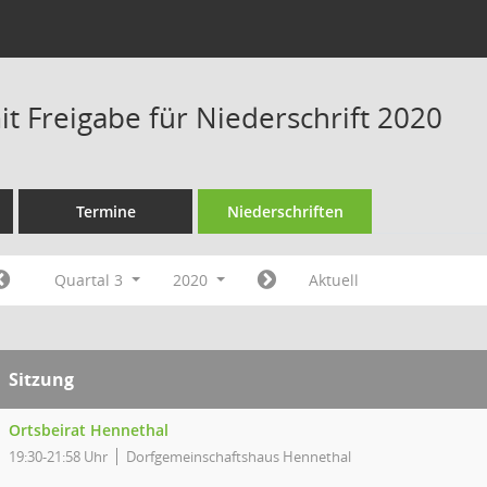
t Freigabe für Niederschrift 2020
Termine
Niederschriften
Quartal 3
2020
Aktuell
Sitzung
Ortsbeirat Hennethal
19:30-21:58 Uhr
Dorfgemeinschaftshaus Hennethal