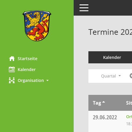
Toggle navigation
Termine 20
Kalender
Startseite
Kalender
Quartal
Organisation
Tag
Si
29.06.2022
Or
18: