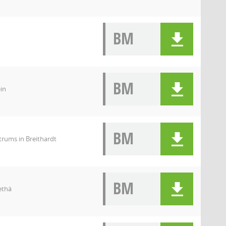
BM
BM
in
BM
rums in Breithardt
BM
ethä