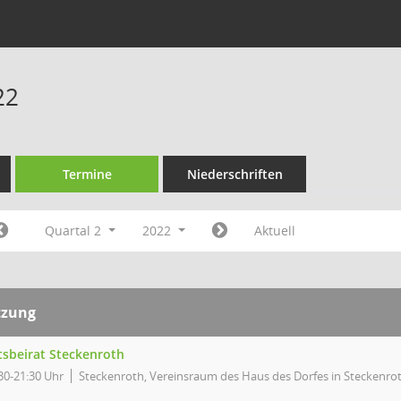
22
Termine
Niederschriften
Quartal 2
2022
Aktuell
tzung
tsbeirat Steckenroth
30-21:30 Uhr
Steckenroth, Vereinsraum des Haus des Dorfes in Steckenro