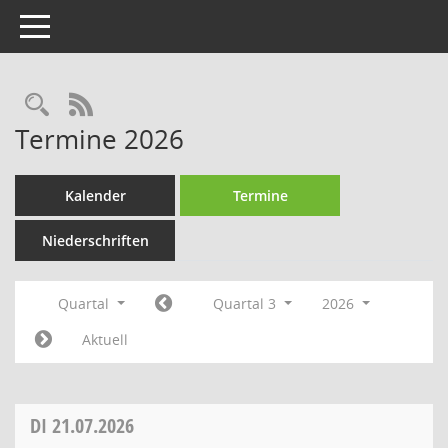
Toggle navigation
Rechercheauswahl
RSS-Feed
Termine 2026
Kalender
Termine
Niederschriften
Quartal
Quartal 3
2026
Aktuell
DI
21.07.2026