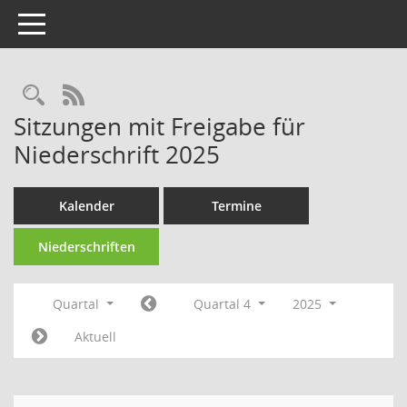
Toggle navigation
Rechercheauswahl
RSS-Feed
Sitzungen mit Freigabe für
Niederschrift 2025
Kalender
Termine
Niederschriften
Quartal
Quartal 4
2025
Aktuell