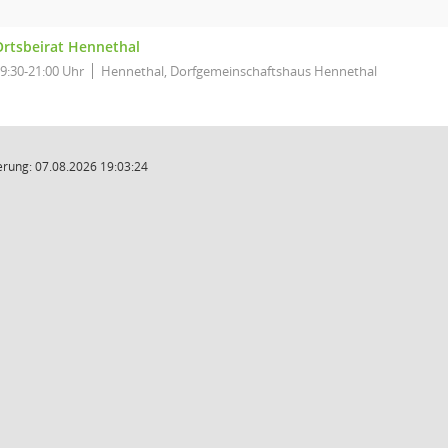
Ortsbeirat Hennethal
9:30-21:00 Uhr
Hennethal, Dorfgemeinschaftshaus Hennethal
rung: 07.08.2026 19:03:24