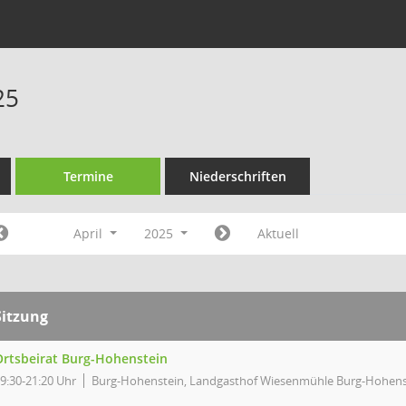
25
Termine
Niederschriften
April
2025
Aktuell
Sitzung
Ortsbeirat Burg-Hohenstein
9:30-21:20 Uhr
Burg-Hohenstein, Landgasthof Wiesenmühle Burg-Hohens