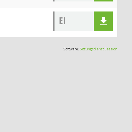
EI
(Wird in
Software:
Sitzungsdienst
Session