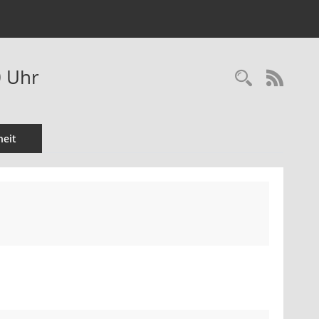
0 Uhr
Recherc
RSS-
eit