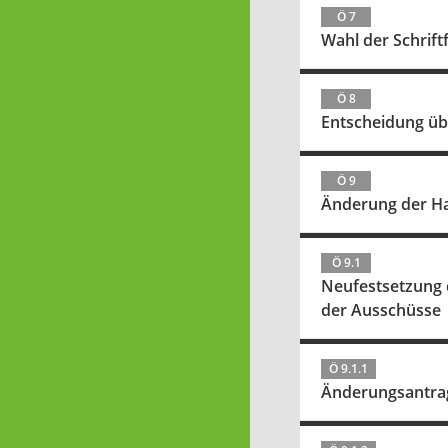
Ö 7
Wahl der Schriftf
Ö 8
Entscheidung üb
Ö 9
Änderung der H
Ö 9.1
Neufestsetzung 
der Ausschüsse
Ö 9.1.1
Änderungsantrag