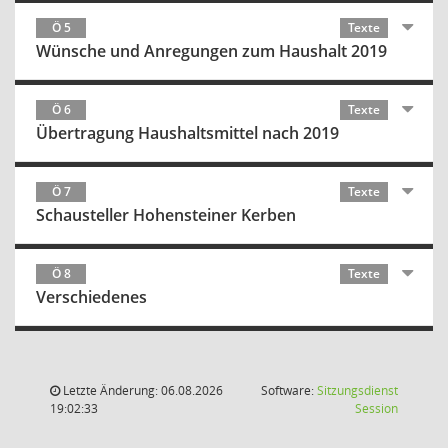
Ö 5
Texte
Wünsche und Anregungen zum Haushalt 2019
Ö 6
Texte
Übertragung Haushaltsmittel nach 2019
Ö 7
Texte
Schausteller Hohensteiner Kerben
Ö 8
Texte
Verschiedenes
Letzte Änderung: 06.08.2026
Software:
Sitzungsdienst
(Wird in
19:02:33
Session