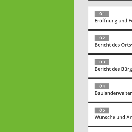
Ö 1
Eröffnung und Fe
Ö 2
Bericht des Ort
Ö 3
Bericht des Bür
Ö 4
Baulanderweiteru
Ö 5
Wünsche und An