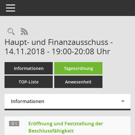
Toggle navigation
Rechercheauswahl
RSS-Feed
Haupt- und Finanzausschuss -
14.11.2018 - 19:00-20:08 Uhr
Informationen
Tagesordnung
TOP-Liste
Anwesenheit
Informationen
Eröffnung und Feststellung der
Ö 1
Beschlussfähigkeit