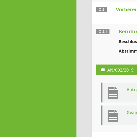
Vorberei
Ö 2
Berufun
Ö 2.1
Beschlus
Abstimm
AN/002/2019
Antr
Geän