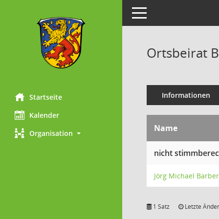
Toggle navigation
Ortsbeirat 
Informationen
Startseite
Kalender
Name
Organisation
nicht stimmberec
Jörg Michael Barber
1 Satz
Letzte Änder