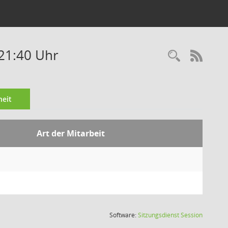
-21:40 Uhr
Recherc
RSS-
eit
Art der Mitarbeit
(Wird in
Software:
Sitzungsdienst
Session