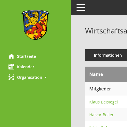
Toggle navigation
Wirtschafts
Informationen
Startseite
Kalender
Name
Organisation
Mitglieder
Klaus Beisiegel
Halvor Boller