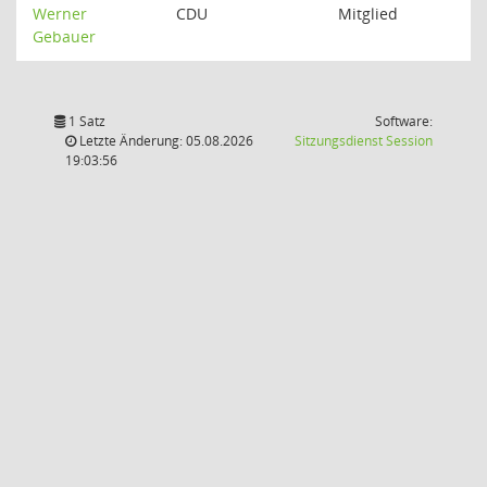
Werner
CDU
Mitglied
Gebauer
1 Satz
Software:
(Wird in
Letzte Änderung: 05.08.2026
Sitzungsdienst
Session
19:03:56