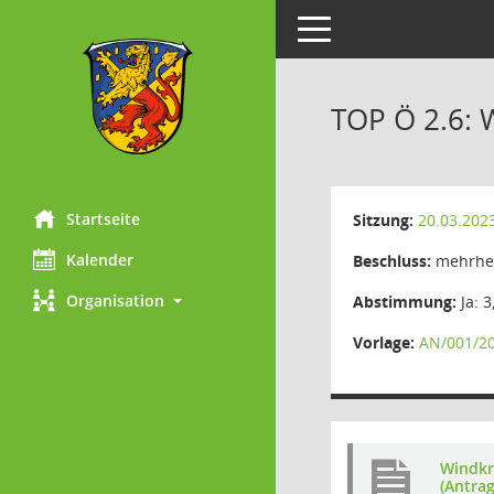
Toggle navigation
TOP Ö 2.6: 
Startseite
Sitzung:
20.03.202
Kalender
Beschluss:
mehrhei
Organisation
Abstimmung:
Ja: 3
Vorlage:
AN/001/2
Windkr
(Antrag