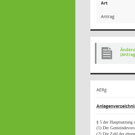
Art
Antrag
Änderu
(Antra
AERg
Anlagenverzeichni
§ 5 der Hauptsatzung 
(1) Der Gemeindevorst
(2) Die Zahl der ehren