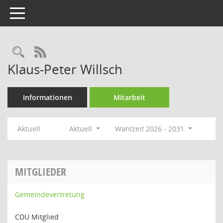
Toggle navigation
Rechercheauswahl
RSS-Feed
Klaus-Peter Willsch
Informationen
Mitarbeit
Aktuell
Aktuell
Wahlzeit 2026 - 2031
MITGLIEDER
Gemeindevertretung
CDU Mitglied