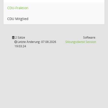
CDU-Fraktion
CDU Mitglied
2 Sätze
Software:
(Wird in
Letzte Änderung: 07.08.2026
Sitzungsdienst
Session
19:03:24