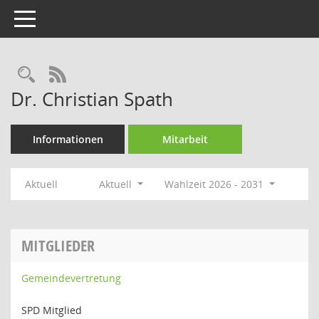
Toggle navigation
Rechercheauswahl
RSS-Feed
Dr. Christian Spath
Informationen
Mitarbeit
Aktuell
Aktuell
Wahlzeit 2026 - 2031
MITGLIEDER
Gemeindevertretung
SPD Mitglied