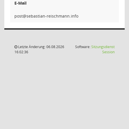
E-Mail
Letzte Änderung: 06.08.2026
Software:
Sitzungsdienst
(Wird in
16:02:36
Session