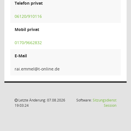
Telefon privat
06120/910116
Mobil privat
0170/9662832
E-Mail
lemm
Letzte Änderung: 07.08.2026
Software:
Sitzungsdienst
(Wird in
19:03:24
Session