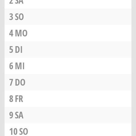
2
SA
3
SO
4
MO
5
DI
6
MI
7
DO
8
FR
9
SA
10
SO