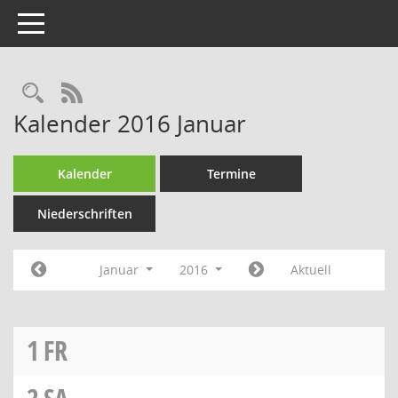
Toggle navigation
Rechercheauswahl
RSS-Feed
Kalender 2016 Januar
Kalender
Termine
Niederschriften
Januar
2016
Aktuell
1
FR