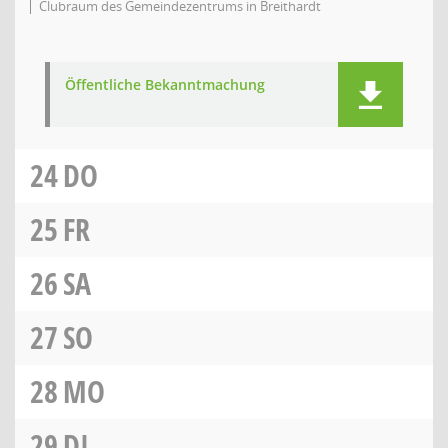
Clubraum des Gemeindezentrums in Breithardt
Öffentliche Bekanntmachung
24
DO
25
FR
26
SA
27
SO
28
MO
29
DI