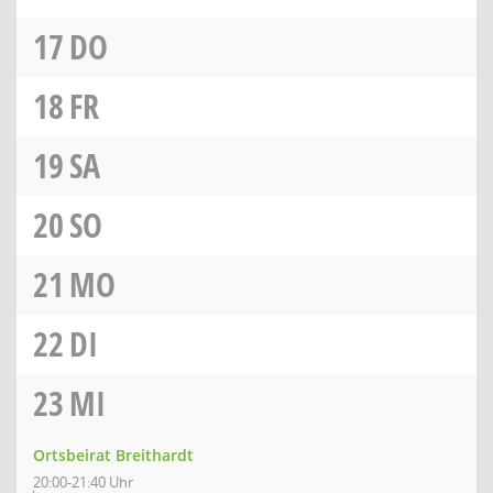
17
DO
18
FR
19
SA
20
SO
21
MO
22
DI
23
MI
Ortsbeirat Breithardt
20:00-21:40 Uhr