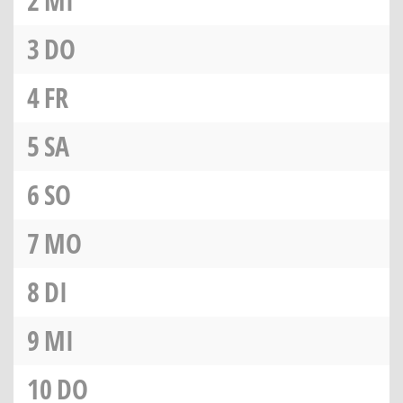
2
MI
3
DO
4
FR
5
SA
6
SO
7
MO
8
DI
9
MI
10
DO