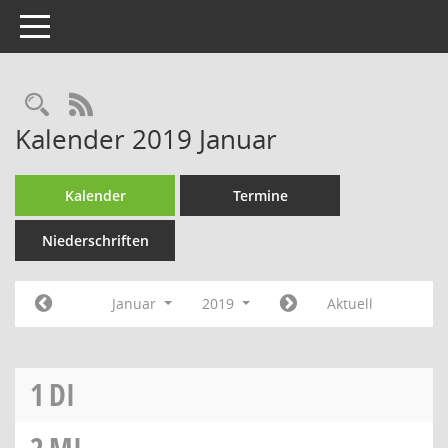
Toggle navigation
Rechercheauswahl
RSS-Feed
Kalender 2019 Januar
Kalender
Termine
Niederschriften
Januar
2019
Aktuell
1
DI