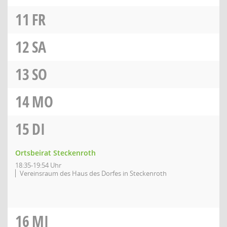
11
FR
12
SA
13
SO
14
MO
15
DI
Ortsbeirat Steckenroth
18:35-19:54 Uhr
Vereinsraum des Haus des Dorfes in Steckenroth
16
MI