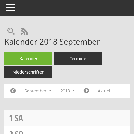
Toggle navigation
Rechercheauswahl
RSS-Feed
Kalender 2018 September
Kalender
Termine
Niederschriften
September
2018
Aktuell
1
SA