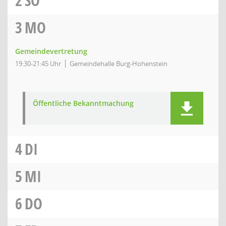
2
SO
3
MO
Gemeindevertretung
19:30-21:45 Uhr
Gemeindehalle Burg-Hohenstein
Öffentliche Bekanntmachung
4
DI
5
MI
6
DO