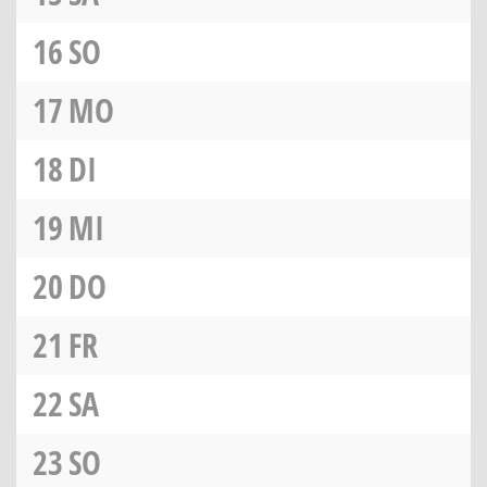
16
SO
17
MO
18
DI
19
MI
20
DO
21
FR
22
SA
23
SO