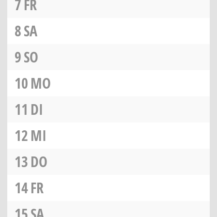
7
FR
8
SA
9
SO
10
MO
11
DI
12
MI
13
DO
14
FR
15
SA