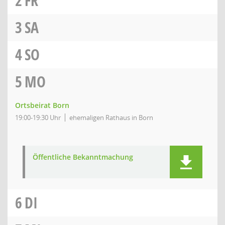
2
FR
3
SA
4
SO
5
MO
Ortsbeirat Born
19:00-19:30 Uhr
ehemaligen Rathaus in Born
Öffentliche Bekanntmachung
6
DI