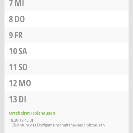
7
MI
8
DO
9
FR
10
SA
11
SO
12
MO
13
DI
Ortsbeirat Holzhausen
18:30-19:45 Uhr
Clubraum des Dorfgemeinschaftshauses Holzhausen