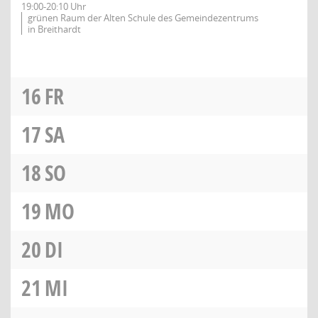
19:00-20:10 Uhr
grünen Raum der Alten Schule des Gemeindezentrums
in Breithardt
16
FR
17
SA
18
SO
19
MO
20
DI
21
MI