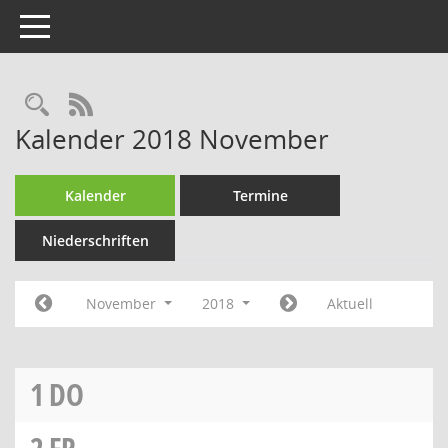
Toggle navigation
Rechercheauswahl
RSS-Feed
Kalender 2018 November
Kalender
Termine
Niederschriften
November
2018
Aktuell
1
DO