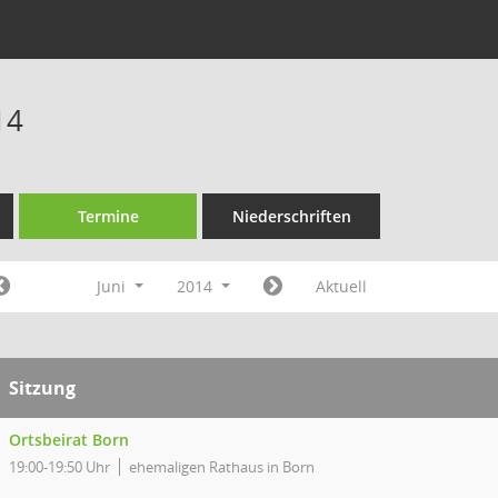
14
Termine
Niederschriften
Juni
2014
Aktuell
Sitzung
Ortsbeirat Born
19:00-19:50 Uhr
ehemaligen Rathaus in Born