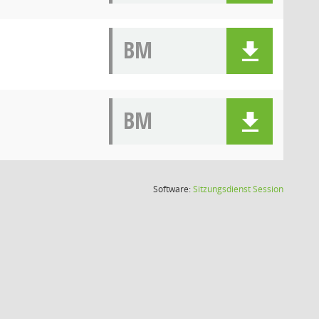
BM
BM
(Wird in
Software:
Sitzungsdienst
Session