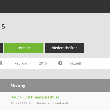
15
Termine
Niederschriften
Februar
2015
Aktuell
Sitzung
Haupt- und Finanzausschuss
19:30-20:15 Uhr
Rathaus in Breithardt