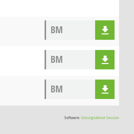
BM
BM
BM
(Wird in
Software:
Sitzungsdienst
Session