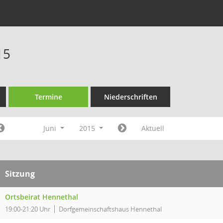
15
Termine
Niederschriften
Juni
2015
Aktuell
Sitzung
Ortsbeirat Hennethal
19:00-21:20 Uhr
Dorfgemeinschaftshaus Hennethal