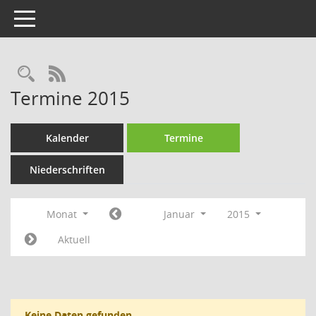
Toggle navigation
Rechercheauswahl
RSS-Feed
Termine 2015
Kalender
Termine
Niederschriften
Monat
Januar
2015
Aktuell
Keine Daten gefunden.