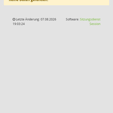
Letzte Änderung: 07.08.2026
Software:
Sitzungsdienst
(Wird in
19:03:24
Session