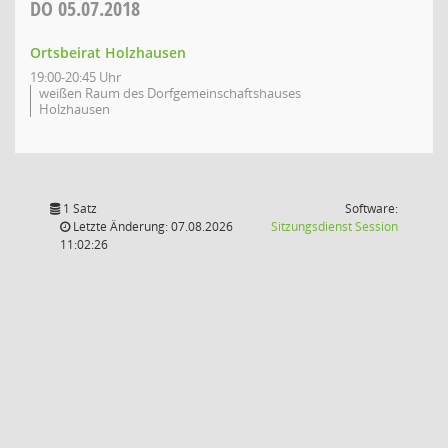
DO
05.07.2018
Ortsbeirat Holzhausen
19:00-20:45 Uhr
weißen Raum des Dorfgemeinschaftshauses
Holzhausen
1 Satz
Software:
(Wird in
Letzte Änderung: 07.08.2026
Sitzungsdienst
Session
11:02:26