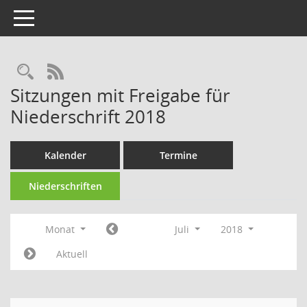
Toggle navigation
Rechercheauswahl
RSS-Feed
Sitzungen mit Freigabe für
Niederschrift 2018
Kalender
Termine
Niederschriften
Monat
Juli
2018
Aktuell