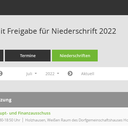
t Freigabe für Niederschrift 2022
Termine
Niederschriften
Juli
2022
Aktuell
tzung
upt- und Finanzausschuss
30-18:50 Uhr
Holzhausen, Weißen Raum des Dorfgemeinschaftshauses H