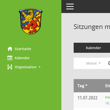
Toggle navigation
Sitzungen mi
Kalender
Startseite
Kalender
Monat
Organisation
Tag
Si
11.07.2022
Ha
18: