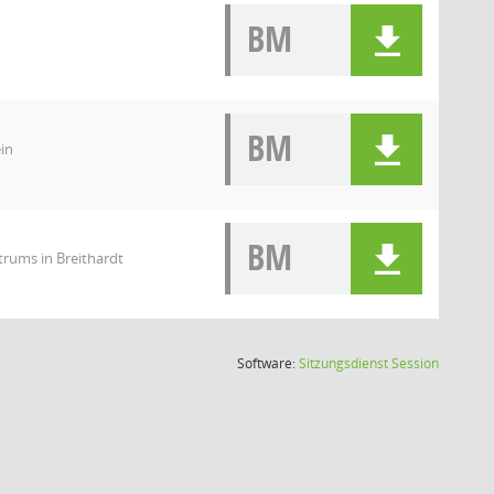
BM
BM
in
BM
rums in Breithardt
(Wird in
Software:
Sitzungsdienst
Session