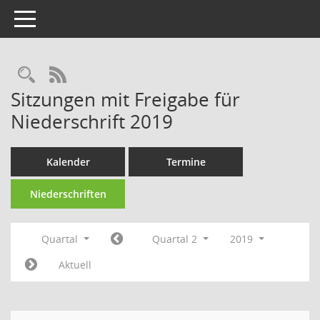
Toggle navigation
Rechercheauswahl
RSS-Feed
Sitzungen mit Freigabe für
Niederschrift 2019
Kalender
Termine
Niederschriften
Quartal
Quartal 2
2019
Aktuell