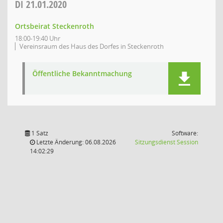
DI
21.01.2020
Ortsbeirat Steckenroth
18:00-19:40 Uhr
Vereinsraum des Haus des Dorfes in Steckenroth
Öffentliche Bekanntmachung
1 Satz
Software:
(Wird in
Letzte Änderung: 06.08.2026
Sitzungsdienst
Session
14:02:29