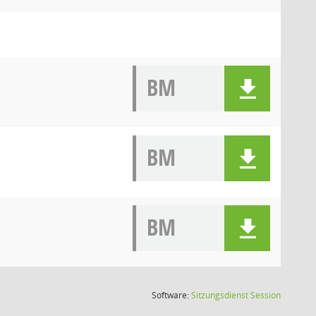
BM
BM
BM
(Wird in
Software:
Sitzungsdienst
Session