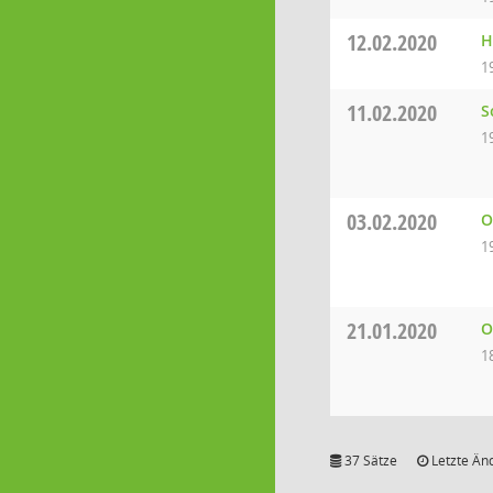
12.02.2020
H
1
11.02.2020
S
1
03.02.2020
O
1
21.01.2020
O
1
37 Sätze
Letzte Än