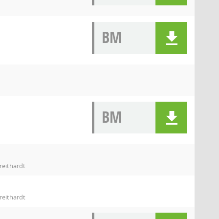
BM
BM
reithardt
reithardt