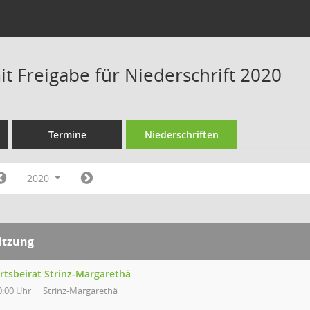
t Freigabe für Niederschrift 2020
Termine
Niederschriften
2020
itzung
rtsbeirat Strinz-Margarethä
0:00 Uhr
Strinz-Margarethä