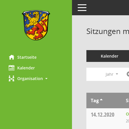
Toggle navigation
Sitzungen mi
Kalender
Startseite
Kalender
Jahr
Organisation
Tag
S
14.12.2020
O
2