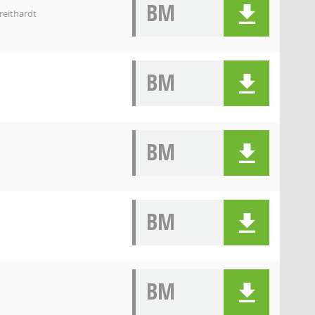
BM
reithardt
BM
BM
BM
BM