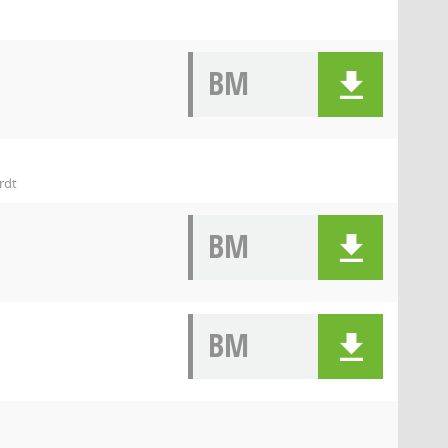
BM
rdt
BM
BM