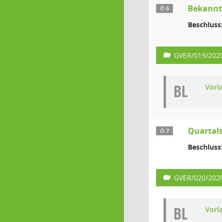
Bekanntg
Ö 6
Beschluss
GVER/019/202
BL
Vorl
Quartals
Ö 7
Beschluss
GVER/020/202
BL
Vorl