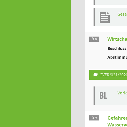
Gesa
Wirtsch
Ö 8
Beschluss
Abstimmu
GVER/021/202
BL
Vorl
Gefahre
Ö 9
Wasserv