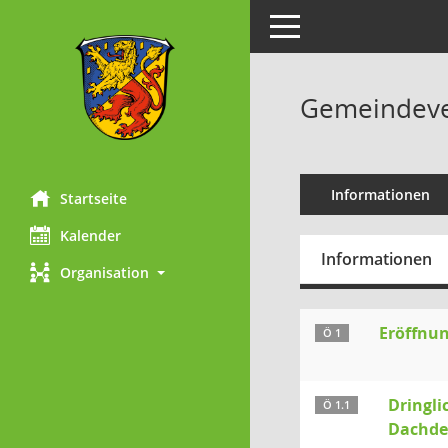
Toggle navigation
Gemeindever
Informationen
Startseite
Kalender
Informationen
Organisation
Eröffnun
Ö 1
Dringli
Ö 1.1
Dachdec