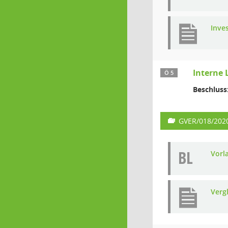
Inve
Interne 
Ö 5
Beschluss
GVER/018/202
BL
Vorl
Vergl