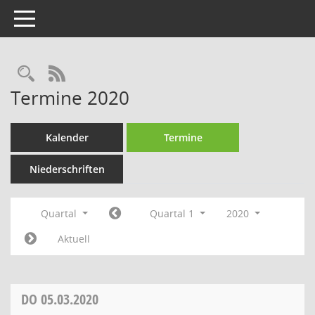
Toggle navigation
Rechercheauswahl
RSS-Feed
Termine 2020
Kalender
Termine
Niederschriften
Quartal
Quartal 1
2020
Aktuell
DO
05.03.2020