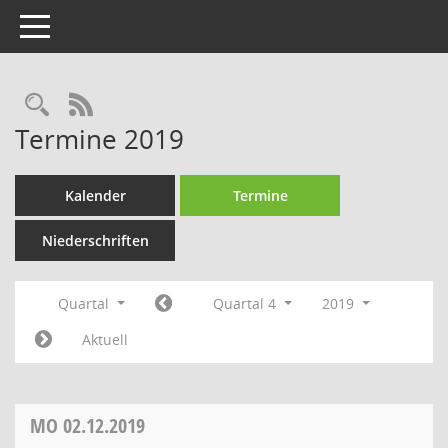
Toggle navigation
Rechercheauswahl
RSS-Feed
Termine 2019
Kalender
Termine
Niederschriften
Quartal
Quartal 4
2019
Aktuell
MO
02.12.2019