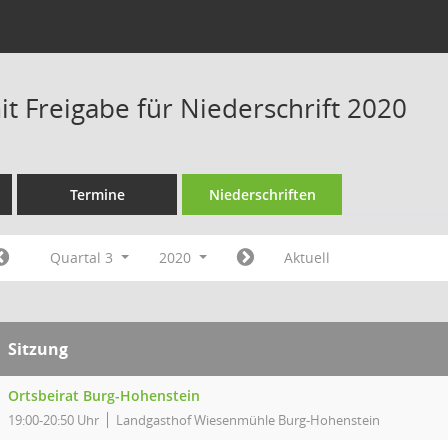
t Freigabe für Niederschrift 2020
Termine
Niederschriften
Quartal 3
2020
Aktuell
Sitzung
Ortsbeirat Burg-Hohenstein
19:00-20:50 Uhr
Landgasthof Wiesenmühle Burg-Hohenstein