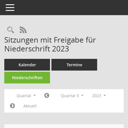
Toggle navigation
Rechercheauswahl
RSS-Feed
Sitzungen mit Freigabe für
Niederschrift 2023
Kalender
Termine
Niederschriften
Quartal
Quartal 3
2023
Aktuell